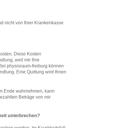
nd nicht von Ihrer Krankenkasse
osten. Diese Kosten
dlung, weil mir Ihre
ei physioraum-freiburg können
andlung. Eine Quittung wird Ihnen
zum Ende wahrnehmen, kann
 gezahlten Beträge von mir
heit unterbrechen?
rochen werden. Im Krankheitsfall